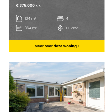
€ 375.000 k.k.
104 m²
4
364 m³
C-label
Meer over deze woning