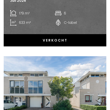
Juli 2026
179 m²
6
633 m³
C-label
VERKOCHT