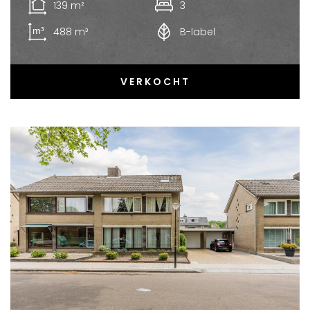
139 m²
3
488 m³
B-label
VERKOCHT