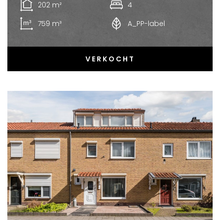
202 m²
4
759 m³
A_PP-label
VERKOCHT