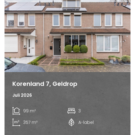
Korenland 7, Geldrop
Juli 2026
99 m²
3
357 m³
A-label