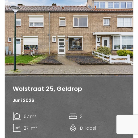
Wolstraat 25, Geldrop
Juni 2026
67 m²
3
271 m³
D-label