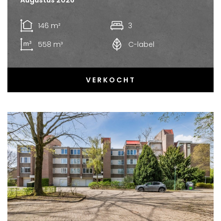
146 m²
3
558 m³
C-label
VERKOCHT