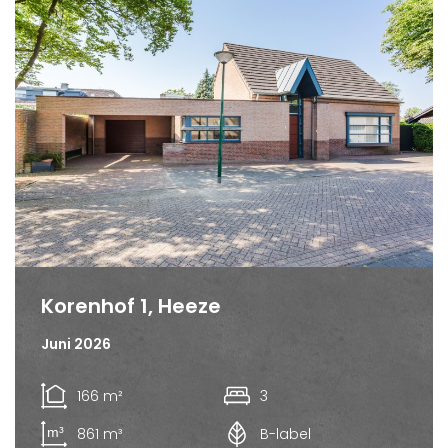
Korenhof 1, Heeze
Juni 2026
166 m²
3
861 m³
B-label