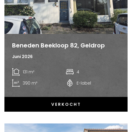
Beneden Beekloop 82, Geldrop
Juni 2026
131 m²
4
390 m³
E-label
VERKOCHT