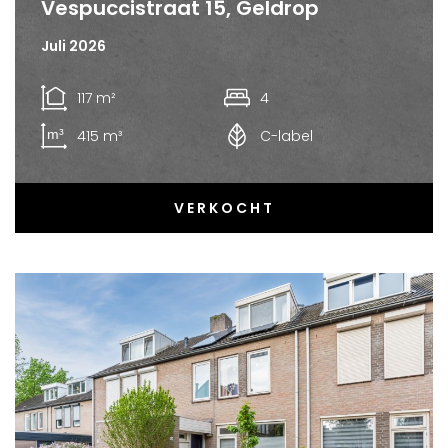
Vespuccistraat 15, Geldrop
Juli 2026
117 m²
4
415 m³
C-label
VERKOCHT