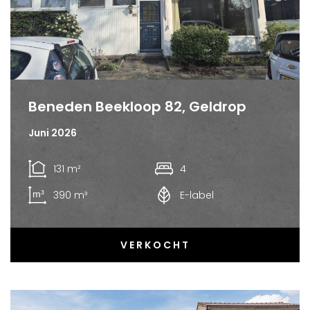
Beneden Beekloop 82, Geldrop
Juni 2026
131 m²
4
390 m³
E-label
VERKOCHT