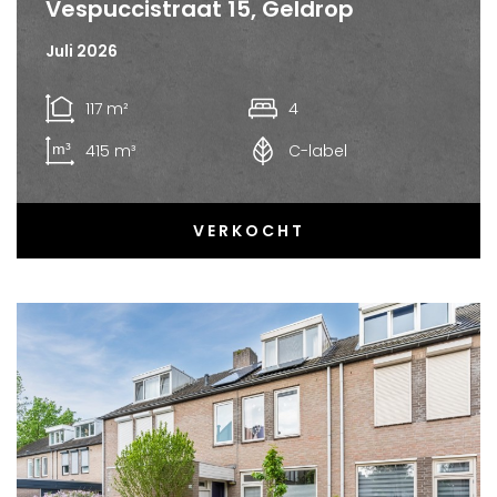
Vespuccistraat 15, Geldrop
Juli 2026
117 m²
4
415 m³
C-label
VERKOCHT