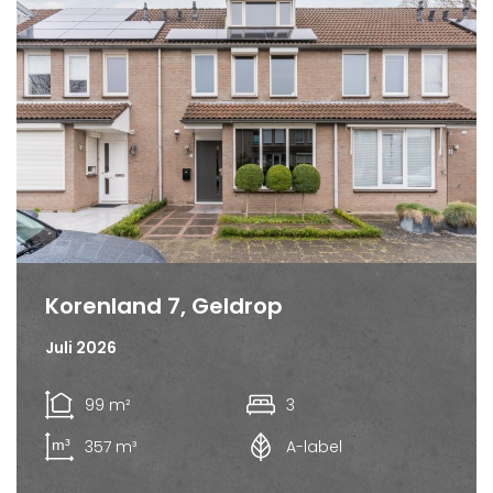
Korenland 7, Geldrop
Juli 2026
99 m²
3
357 m³
A-label