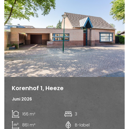
Korenhof 1, Heeze
Juni 2026
166 m²
3
861 m³
B-label