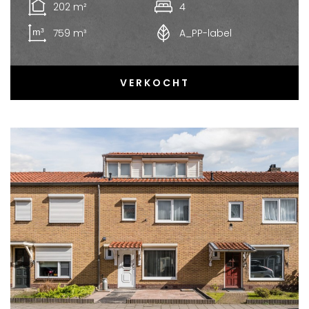
202 m²
4
759 m³
A_PP-label
VERKOCHT