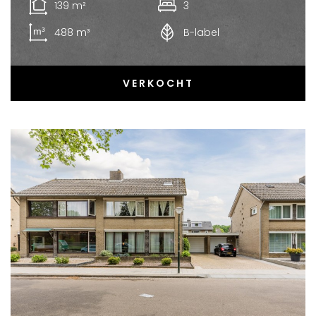
139 m²
3
488 m³
B-label
VERKOCHT