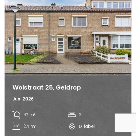
Wolstraat 25, Geldrop
Juni 2026
67 m²
3
271 m³
D-label