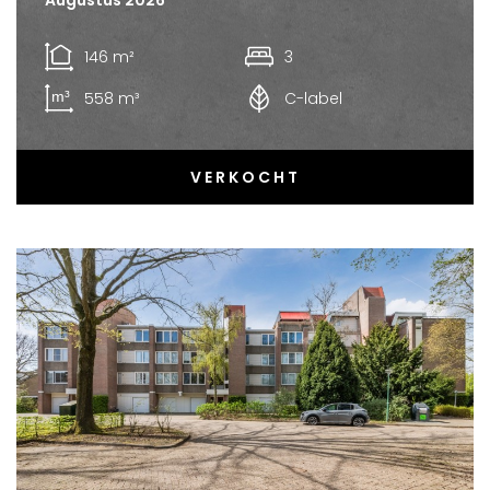
146 m²
3
558 m³
C-label
VERKOCHT