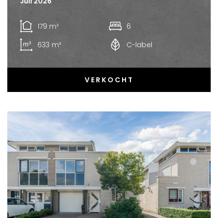
Juli 2026
179 m²
6
633 m³
C-label
VERKOCHT