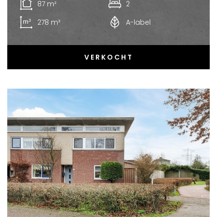
87 m²
2
278 m³
A-label
VERKOCHT