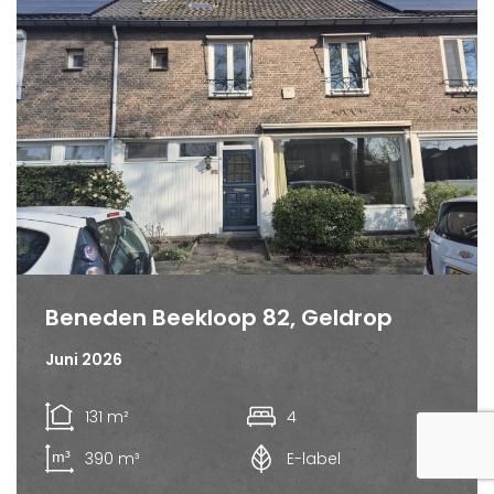
Beneden Beekloop 82, Geldrop
Juni 2026
131 m²
4
390 m³
E-label