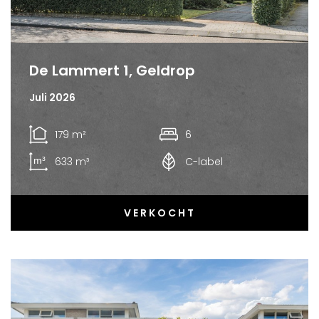
De Lammert 1, Geldrop
Juli 2026
179 m²
6
633 m³
C-label
VERKOCHT