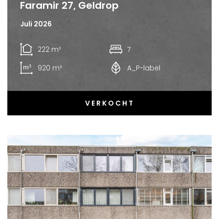
Faramir 27, Geldrop
Juli 2026
222 m²
7
920 m³
A_P-label
VERKOCHT