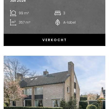
Juli 2026
99 m²
3
357 m³
A-label
VERKOCHT