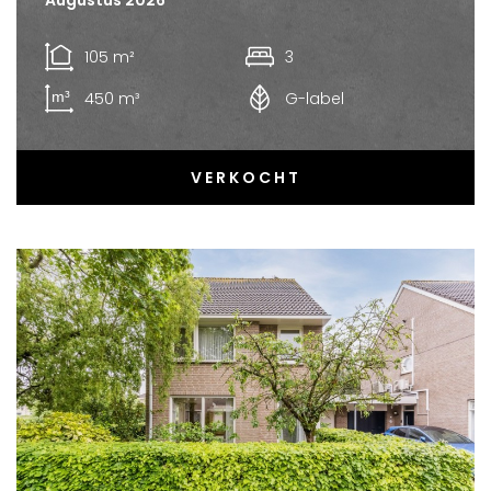
105 m²
3
450 m³
G-label
VERKOCHT