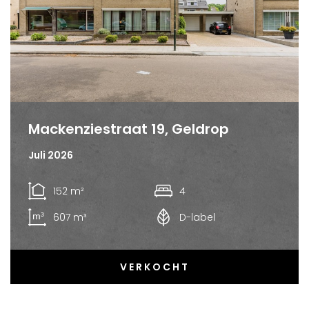
Mackenziestraat 19, Geldrop
Juli 2026
152 m²
4
607 m³
D-label
VERKOCHT