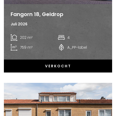
Fangorn 18, Geldrop
Juli 2026
202 m²
4
759 m³
A_PP-label
VERKOCHT