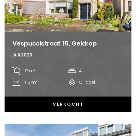
Vespuccistraat 15, Geldrop
Juli 2026
117 m²
4
415 m³
C-label
VERKOCHT