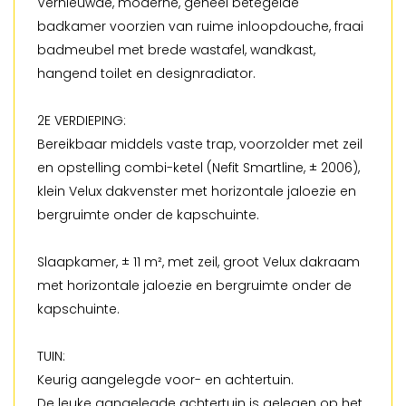
Vernieuwde, moderne, geheel betegelde
badkamer voorzien van ruime inloopdouche, fraai
badmeubel met brede wastafel, wandkast,
hangend toilet en designradiator.
2E VERDIEPING:
Bereikbaar middels vaste trap, voorzolder met zeil
en opstelling combi-ketel (Nefit Smartline, ± 2006),
klein Velux dakvenster met horizontale jaloezie en
bergruimte onder de kapschuinte.
Slaapkamer, ± 11 m², met zeil, groot Velux dakraam
met horizontale jaloezie en bergruimte onder de
kapschuinte.
TUIN:
Keurig aangelegde voor- en achtertuin.
De leuke aangelegde achtertuin is gelegen op het