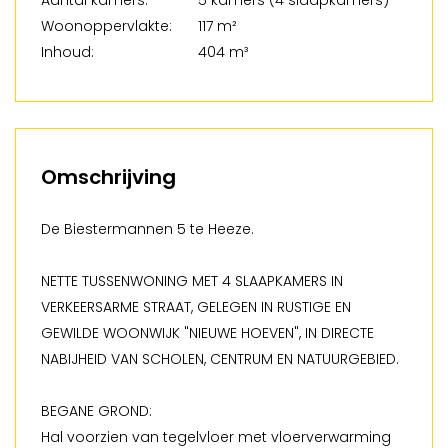
Aantal kamers:
5 kamers (4 slaapkamers)
Woonoppervlakte:
117 m²
Inhoud:
404 m³
Omschrijving
De Biestermannen 5 te Heeze.
NETTE TUSSENWONING MET 4 SLAAPKAMERS IN
VERKEERSARME STRAAT, GELEGEN IN RUSTIGE EN
GEWILDE WOONWIJK "NIEUWE HOEVEN", IN DIRECTE
NABIJHEID VAN SCHOLEN, CENTRUM EN NATUURGEBIED.
BEGANE GROND:
Hal voorzien van tegelvloer met vloerverwarming