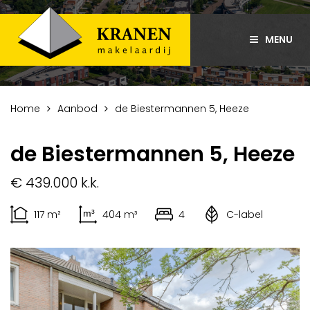
MENU
Home
Aanbod
de Biestermannen 5, Heeze
de Biestermannen 5, Heeze
€ 439.000 k.k.
117 m²
404 m³
4
C-label