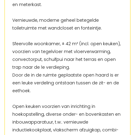
en meterkast.
Vernieuwde, moderne geheel betegelde
toiletruimte met wandcloset en fonteintje.
Sfeervolle woonkamer, ± 42 m² (incl. open keuken),
voorzien van tegelvloer met vloerverwarming,
convectorput, schuifpui naar het terras en open
trap naar de 1e verdieping.
Door de in de ruimte geplaatste open haard is er
een leuke verdeling ontstaan tussen de zit- en de
eethoek.
Open keuken voorzien van inrichting in
hoekopstelling, diverse onder- en bovenkasten en
inbouwapparatuur, t.w.: vernieuwde
inductiekookplaat, vlakscherm afzuigkap, combi-