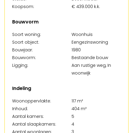
Koopsom:
€ 439.000 k.k.
Bouwvorm
Soort woning:
Woonhuis
Soort object:
Eengezinswoning
Bouwjaar:
1980
Bouwvorm:
Bestaande bouw
Ligging:
Aan rustige weg, In
woonwijk
Indeling
Woonoppervlakte:
117 m²
Inhoud:
404 m³
Aantal kamers:
5
Aantal slaapkamers:
4
Aantal woonlagen:
3